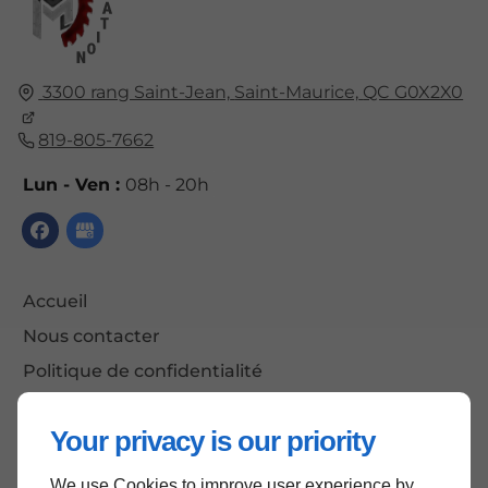
3300 rang Saint-Jean,
Saint-Maurice,
QC G0X2X0
819-805-7662
Lun - Ven :
08h - 20h
Accueil
Nous contacter
Politique de confidentialité
Plan du site
Your privacy is our priority
We use Cookies to improve user experience by